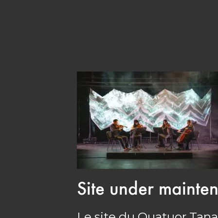
Site under mainte
Le site du Quatuor Tana